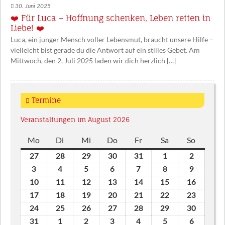
30. Juni 2025
❤️ Für Luca – Hoffnung schenken, Leben retten in
Liebe! ❤️
Luca, ein junger Mensch voller Lebensmut, braucht unsere Hilfe –
vielleicht bist gerade du die Antwort auf ein stilles Gebet. Am
Mittwoch, den 2. Juli 2025 laden wir dich herzlich […]
Termine
Veranstaltungen im August 2026
Mo
Montag
Di
Dienstag
Mi
Mittwoch
Do
Donnerstag
Fr
Freitag
Sa
Samstag
So
Sonntag
27
27.
28
28.
29
29.
30
30.
31
31.
1
1.
2
2.
Juli
Juli
Juli
Juli
Juli
August
August
3
3.
4
4.
5
5.
6
6.
7
7.
8
8.
9
9.
2026
2026
2026
2026
2026
2026
2026
August
August
August
August
August
August
August
10
10.
11
11.
12
12.
13
13.
14
14.
15
15.
16
16.
2026
2026
2026
2026
2026
2026
2026
August
August
August
August
August
August
August
17
17.
18
18.
19
19.
20
20.
21
21.
22
22.
23
23.
2026
2026
2026
2026
2026
2026
2026
August
August
August
August
August
August
August
24
24.
25
25.
26
26.
27
27.
28
28.
29
29.
30
30.
2026
2026
2026
2026
2026
2026
2026
August
August
August
August
August
August
August
31
31.
1
1.
2
2.
3
3.
4
4.
5
5.
6
6.