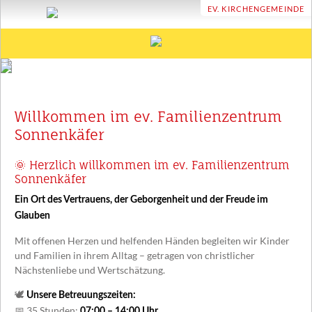
EV. KIRCHENGEMEINDE
ÜBER UNS
Träger und Leitbild
UNSER HAUS
Willkommen im ev. Familienzentrum
Unsere Geschichte
ELTERNRAT & FÖRDERVEREIN
Sonnenkäfer
Konzept
FAMILIENZENTRUM
🌞 Herzlich willkommen im ev. Familienzentrum
Unser Sonnenkäfer Team
Sonnenkäfer
Beratung und Unterstützung
TERMINE
Eingewöhnung
Ein Ort des Vertrauens, der Geborgenheit und der Freude im
Familienbildung und Erziehungspartnerschaft
INFOTHEK
Glauben
Vereinbarkeit Familie und Beruf
Aktuelles
KONTAKT
Mit offenen Herzen und helfenden Händen begleiten wir Kinder
Profilbereiche
und Familien in ihrem Alltag – getragen von christlicher
Anmeldung
Nächstenliebe und Wertschätzung.
Kooperationspartner
Downloads
🕊️
Unsere Betreuungszeiten:
📅 35 Stunden:
07:00 – 14:00 Uhr