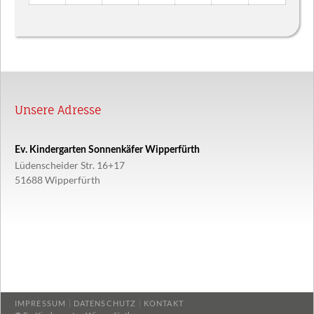
2026
2026
2026
2026
2026
2026
2026
August
September
September
September
September
September
Septemb
2026
2026
2026
2026
2026
2026
2026
Unsere Adresse
Ev. Kindergarten Sonnenkäfer Wipperfürth
Lüdenscheider Str. 16+17
51688 Wipperfürth
IMPRESSUM
DATENSCHUTZ
KONTAKT