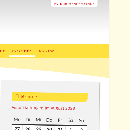
EV. KIRCHENGEMEINDE
INE
INFOTHEK
KONTAKT
Termine
Veranstaltungen im August 2026
Mo
Montag
Di
Dienstag
Mi
Mittwoch
Do
Donnerstag
Fr
Freitag
Sa
Samstag
So
Sonntag
27
27.
28
28.
29
29.
30
30.
31
31.
1
1.
2
2.