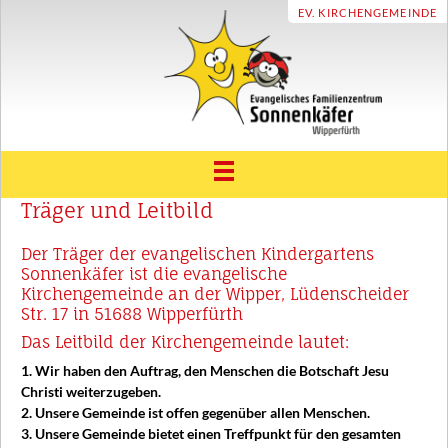
EV. KIRCHENGEMEINDE
Träger und Leitbild
ÜBER UNS
Träger und Leitbild
UNSER HAUS
Der Träger der evangelischen Kindergartens
Sonnenkäfer ist die evangelische
Unsere Geschichte
ELTERNRAT & FÖRDERVEREIN
Kirchengemeinde an der Wipper, Lüdenscheider
Str. 17 in 51688 Wipperfürth
Konzept
FAMILIENZENTRUM
Das Leitbild der Kirchengemeinde lautet:
Unser Sonnenkäfer Team
Beratung und Unterstützung
TERMINE
1. Wir haben den Auftrag, den Menschen die Botschaft Jesu
Eingewöhnung
Christi weiterzugeben.
Familienbildung und Erziehungspartnerschaft
INFOTHEK
2. Unsere Gemeinde ist offen gegenüber allen Menschen.
3. Unsere Gemeinde bietet einen Treffpunkt für den gesamten
Vereinbarkeit Familie und Beruf
Aktuelles