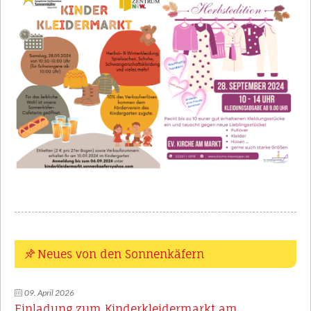
Aktuelles
KONTAKT
Profilbereiche
Anmeldung
Kooperationspartner
Downloads
Neues von den Sonnenkäfern
09. April 2026
Einladung zum Kinderkleidermarkt am