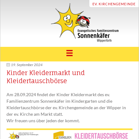
EV. KIRCHENGEMEINDE
19. September 2024
ÜBER UNS
Kinder Kleidermarkt und
Träger und Leitbild
UNSER HAUS
Kleidertauschbörse
Unsere Geschichte
ELTERNRAT & FÖRDERVEREIN
Am 28.09.2024 findet der Kinder Kleidermarkt des ev.
Konzept
Familienzentrum Sonnenkäfer im Kindergarten und die
FAMILIENZENTRUM
Kleidertauschbörse der ev. Kirchengemeinde an der Wipper in
Unser Sonnenkäfer Team
der ev. Kirche am Markt statt.
Beratung und Unterstützung
TERMINE
Eingewöhnung
Wir freuen uns über jeden der kommt.
Familienbildung und Erziehungspartnerschaft
INFOTHEK
Vereinbarkeit Familie und Beruf