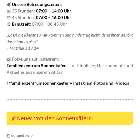
Aktuelles
KONTAKT
🕊️
Unsere Betreuungszeiten:
Profilbereiche
📅 35 Stunden:
07:00 – 14:00 Uhr
Anmeldung
📅 45 Stunden:
07:00 – 16:00 Uhr
Kooperationspartner
Downloads
🚪
Bringzeit:
07:00 – 08:45 Uhr
„Lasst die Kinder zu mir kommen und hindert sie nicht, denn ihnen gehört
das Himmelreich.“
– Matthäus 19,14
📸 Folge uns auf Instagram:
Familienzentrum Sonnenkäfer
– für Einblicke, Herzmomente und
Aktuelles aus unserem Alltag.
@familienzentrumsonnenkaefer • Instagram-Fotos und -Videos
Neues von den Sonnenkäfern
09. April 2026