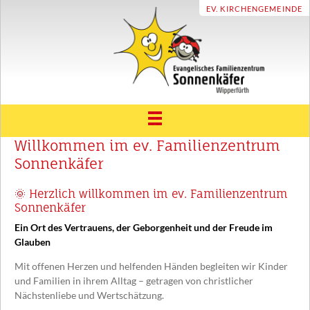
EV. KIRCHENGEMEINDE
Willkommen im ev. Familienzentrum
ÜBER UNS
Sonnenkäfer
Träger und Leitbild
UNSER HAUS
🌞 Herzlich willkommen im ev. Familienzentrum
Unsere Geschichte
ELTERNRAT & FÖRDERVEREIN
Sonnenkäfer
Konzept
Ein Ort des Vertrauens, der Geborgenheit und der Freude im
FAMILIENZENTRUM
Glauben
Unser Sonnenkäfer Team
Beratung und Unterstützung
TERMINE
Mit offenen Herzen und helfenden Händen begleiten wir Kinder
Eingewöhnung
Familienbildung und Erziehungspartnerschaft
und Familien in ihrem Alltag – getragen von christlicher
INFOTHEK
Nächstenliebe und Wertschätzung.
Vereinbarkeit Familie und Beruf