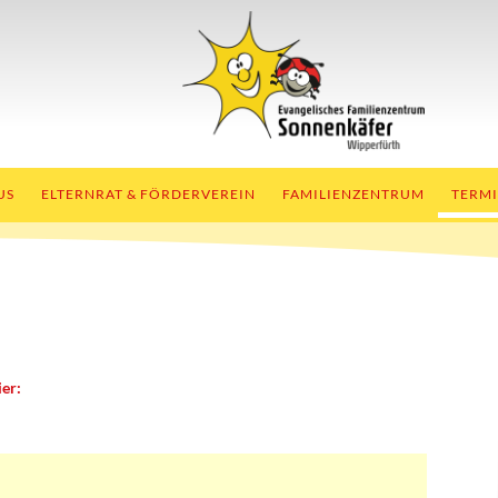
US
ELTERNRAT & FÖRDERVEREIN
FAMILIENZENTRUM
TERM
ier: