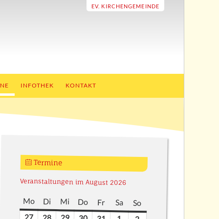
EV. KIRCHENGEMEINDE
INE
INFOTHEK
KONTAKT
Termine
Veranstaltungen im August 2026
Mo
Montag
Di
Dienstag
Mi
Mittwoch
Do
Donnerstag
Fr
Freitag
Sa
Samstag
So
Sonntag
27
27.
28
28.
29
29.
30
30.
31
31.
1
1.
2
2.