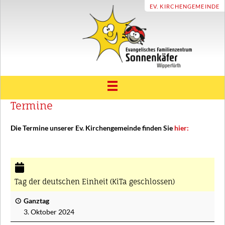
EV. KIRCHENGEMEINDE
Termine
ÜBER UNS
Träger und Leitbild
UNSER HAUS
Die Termine unserer Ev. Kirchengemeinde finden Sie
hier:
Unsere Geschichte
ELTERNRAT & FÖRDERVEREIN
Konzept
FAMILIENZENTRUM
Unser Sonnenkäfer Team
Tag der deutschen Einheit (KiTa geschlossen)
Beratung und Unterstützung
TERMINE
Eingewöhnung
Ganztag
Familienbildung und Erziehungspartnerschaft
INFOTHEK
3. Oktober 2024
Vereinbarkeit Familie und Beruf
Aktuelles