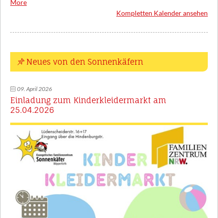
KONTAKT
More
about
Profilbereiche
{title}
Kompletten Kalender ansehen
Anmeldung
Kooperationspartner
Downloads
Neues von den Sonnenkäfern
09. April 2026
Einladung zum Kinderkleidermarkt am
25.04.2026